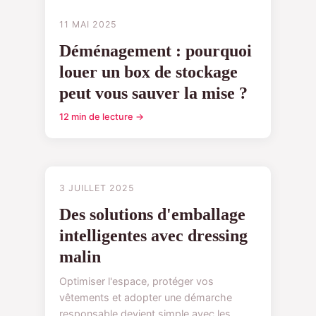
11 MAI 2025
Déménagement : pourquoi
louer un box de stockage
peut vous sauver la mise ?
12 min de lecture →
CONSEILS
3 JUILLET 2025
Des solutions d'emballage
intelligentes avec dressing
malin
Optimiser l'espace, protéger vos
vêtements et adopter une démarche
responsable devient simple avec les