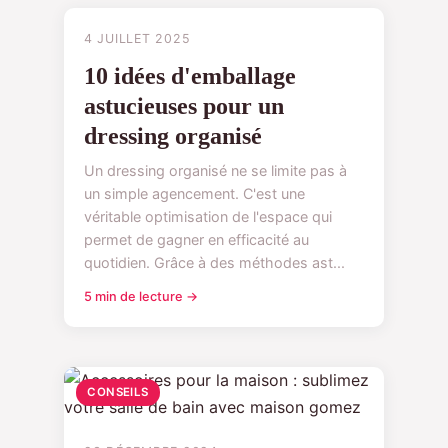
CONSEILS
4 JUILLET 2025
10 idées d'emballage
astucieuses pour un
dressing organisé
Un dressing organisé ne se limite pas à
un simple agencement. C'est une
véritable optimisation de l'espace qui
permet de gagner en efficacité au
quotidien. Grâce à des méthodes ast...
5 min de lecture →
CONSEILS